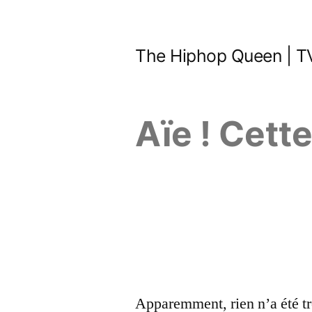
Aller
au
The Hiphop Queen | TV
contenu
Aïe ! Cett
Apparemment, rien n’a été tr