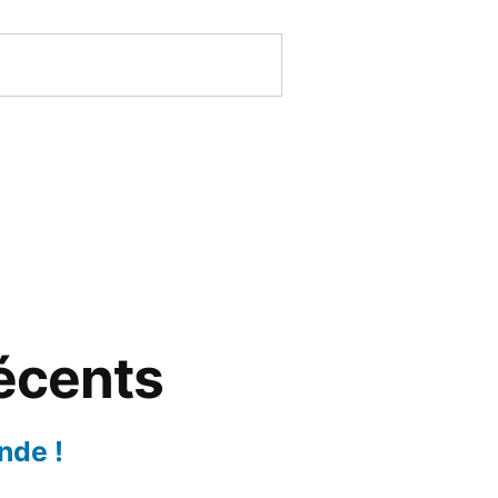
récents
nde !