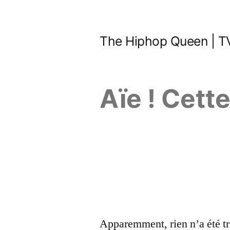
Aller
au
The Hiphop Queen | TV
contenu
Aïe ! Cett
Apparemment, rien n’a été tr