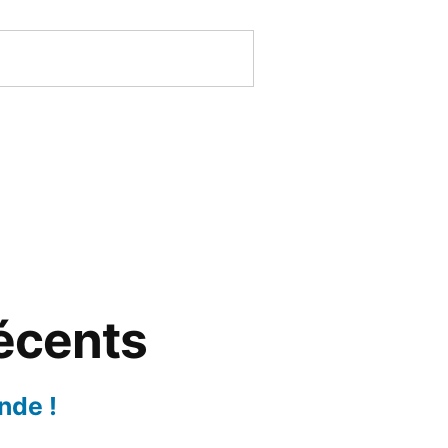
récents
nde !